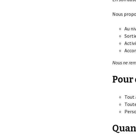
Nous propo
Au ni
Sorti
Activ
Accom
Nous ne rem
Pour
Tout 
Toute
Perso
Quan