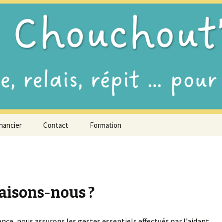
s les âges de la vie
t'âge
nancier
Contact
Formation
Guide chouchouteur/ses
aisons-nous ?
nce, nous assurons les gestes essentiels effectués par l’aidant.