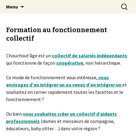
Présence, relais, répit…pour tous les âges de
Aller
Recherc
Chouchout'âge
Menu
au
la vie
contenu
Formation au fonctionnement
collectif
Chouchout’âge est un
collectif de salariés indépendants
qui fonctionne de façon
coopérative
, non hiérarchique.
Ce mode de fonctionnement
vous intéresse,
vous
envisagez d’en intégrer un ou venez d’en intégrer un
et
souhaitez en cerner rapidement toutes les facettes et le
fonctionnement ?
Ou bien
vous souhaitez créer un collectif d’aidants
professionnels
(dames et messieurs de compagnie,
éducateurs, baby sitter…) dans votre région ?